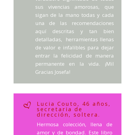
sus vivencias amorosas, que
sigan de la mano todas y cada
una de las recomendaciones
aquí descritas y tan bien
detalladas, herramientas llenas
de valor e infalibles para dejar
entrar la felicidad de manera
permanente en la vida. ¡Mil
Gracias Josefa!
Lucia Couto, 46 años,
secretaria de
dirección, soltera.
Hermosa colección, llena de
amor y de bondad. Este libro