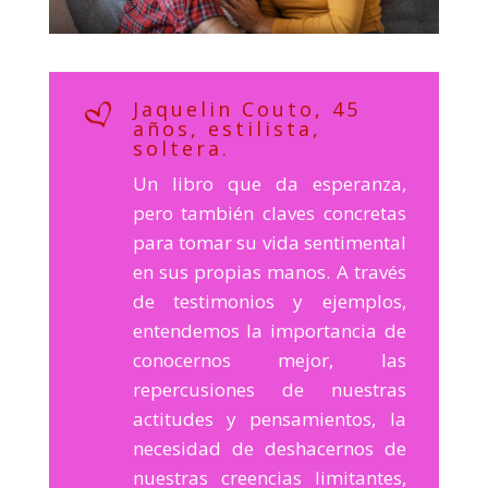
Jaquelin Couto, 45
años, estilista,
soltera.
Un libro que da esperanza,
pero también claves concretas
para tomar su vida sentimental
en sus propias manos. A través
de testimonios y ejemplos,
entendemos la importancia de
conocernos mejor, las
repercusiones de nuestras
actitudes y pensamientos, la
necesidad de deshacernos de
nuestras creencias limitantes,